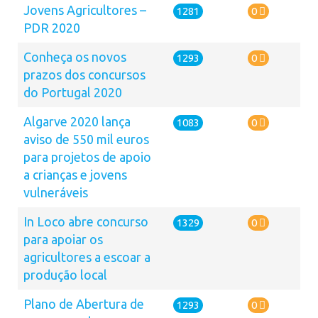
Jovens Agricultores –
1281
0
PDR 2020
Conheça os novos
1293
0
prazos dos concursos
do Portugal 2020
Algarve 2020 lança
1083
0
aviso de 550 mil euros
para projetos de apoio
a crianças e jovens
vulneráveis
In Loco abre concurso
1329
0
para apoiar os
agricultores a escoar a
produção local
Plano de Abertura de
1293
0